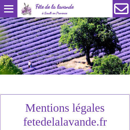
Fête de la lavande
à Sault en Provence
Mentions légales
fetedelalavande.fr